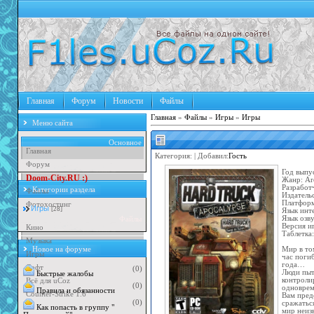
Главная
Форум
Новости
Файлы
Главная
»
Файлы
»
Игры
»
Игры
Меню сайта
Основное
Главная
Категория:
| Добавил:
Гость
Форум
Год выпу
D
o
o
m
-
C
i
t
y
.
R
U
:
)
Жанр: Arc
Разработ
Категории раздела
Файлы
Издатель
Платформ
Фотохостинг
Игры
[28]
Язык инт
Язык озв
Файлы
Версия и
Кино
Таблетка
Музыка
Новое на форуме
Мир в то
Игры
час поги
года…
Софт
(0)
Люди пыт
Быстрые жалобы
контроли
Всё для uCoz
(0)
одноврем
Правила и обязанности
Counter-Strike 1.6
Вам пред
(0)
сражатьс
Как попасть в группу "
мир неиз