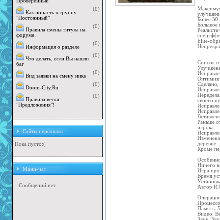
Проверенный"
Максимум
(0)
Как попасть в группу
улучшени
"Постоянный"
Более 30
Большое 
(0)
Правила смены титула на
Реалисти
форуме.
спецэффе
Elite-об
(0)
Непрекра
Информация о разделе
(0)
Что делать, если Вы нашли
Cписок и
баг
Улучшена
(0)
Исправле
Вид заявки на смену ника
Оптимизи
Сделано,
(0)
Doom-City.Ru
Исправле
Передела
(0)
Правила ветки
своего пу
"Предложения"!
Исправле
Исправле
Вставлен
Раньше от
игрока.
Сайты персонала
Исправле
Изменена
деревне.
Пока пусто:(
Кроме пе
Особенно
Ничего н
Мини-чат
Игра про
Время ус
Установк
Автор R.G
Операцио
Процессо
Память: 
Видео: В
Звук: Зву