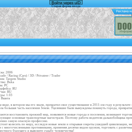
Войти через uID
Старая форма входа
ска: 2006
ade / Racing (Cars) / 3D / Privateer / Trader
чик: Targem Studio
ство: Buka
а: PC
ерфейса: RU
учки: RU
гры: 1.03
: Вшита
м виде, в котором мы его знали, прекратил свое существование в 2011-ом году в результате
бла большая часть населения Земли. Уцелевшие были вынуждены покинуть города, преврати
аются восстановить прежний мир, появляются новые города и поселения, возникают торго
рующие основные транспортные магистрали. Поэтому работа водителя-дальнобойщика пре
енно самую опасную профессию.
стоит колесить по миру, исследуя новые земли и открывая секреты ушедшей цивилизации, м
я с многочисленными противниками, применяя десятки видов оружия, торговать с различны
вестного будущего и выясните судьбу человечества!