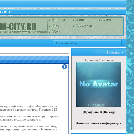
Профиль
Здравствуйте:
Гость
 загадочной катастрофы. Меньше чем за
вшиеся в братские могилы. Прошло 223
|
Профиль
|
ЛС
|
Выход
|
вые альянсы и криминальные группировки,
вратилась в самую важную и
Дополнительная информация
енять и совершенствовать свою машину,
ми городами и деревнями. Окунитесь в