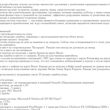
 разнообразия: игроку доступно множество грузовиков с различными характеристиками и
й кабины и кузова машины.
 видов оружия: пулеметы, пушки, ракеты, мины, энергетическое оружие.
количество разнообразных противников: грузовики, военные машины, роботы, а также уник
чная физика езды и сражений на грузовиках: эффектное разрушение машин от различных в
ктами и изменением геометрии машин.
разная система торговли — грузовики являются боевыми единицами и одновременно транспор
щающиеся приключения: вас ждут нелинейный сюжет, несколько вариантов окончания игры 
зменений
 производительность игры.
но несколько ошибок, связанных с прохождением квестов обеих веток.
рован процесс загрузки.
 чтобы пешеходы не шли на машины и не умирали. Сейчас они останавливаются и стоят, пок
на дымзавеса.
н квест на сопровождение "Бухарцев". Раньше они иногда не доезжали до конца
ти и квест не засчитывался.
н переезд на подлодке с карты Аржан на карту Вахат.
ны ошибки в квесте со знаками. В нем же расставлены навпойнты.
о в ролик встановление отношений с NPC при отказе от переезда с карты Фатерлянд на карт
каз от переезда приводил к тому, что все становились нейтральными к игроку и после перее
н квест с нефтью на карте Вахат. Раньше после покупке в Кефе новой машины не давали мол
 геометрия зоны влияния около деревни Малая Земля, Карта Риджин. Раньше там рождались 
речисленного исправлено около 50 мелких ошибок игры.
сти репака:
е вырезано / не перекодировано в меньший битрейт (Перепакованная лицензия)
патчена, до версии 1.03
тановки - 5 минут
а доп. ПО: DirectX
.Spieler
нная система: Microsoft® Windows® XP SP2/Vista/7
р: 2 ГГц
512 Мб
идеокарта с поддержкой PixelShader 1.1 такая как Geforce 3/Geforce FX 5200/Radeon 9000 
ковая карта совместимая с DirectX