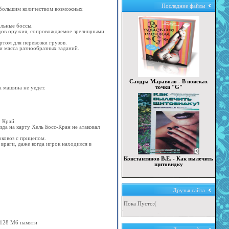
Последние файлы
 большим количеством возможных
альные боссы.
идов оружия, сопровождаемое зрелищными
том для перевозки грузов.
и масса разнообразных заданий.
Сандра Мараволо - В поисках
точки "G"
а машина не уедет.
у Край.
зда на карту Хель Босс-Кран не атаковал
оковоз с прицепом.
враги, даже когда игрок находился в
Константинов В.Е. - Как вылечить
щитовидку
Друзья сайта
Пока Пусто:(
с 128 Мб памяти