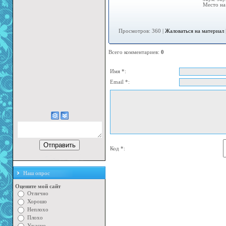
Место на 
Просмотров: 360 |
Жаловаться на материал
Всего комментариев
:
0
Имя *:
Email *:
Код *:
Наш опрос
Оцените мой сайт
Отлично
Хорошо
Неплохо
Плохо
Ужасно