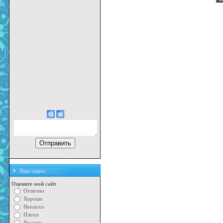
Наш опрос
Оцените мой сайт
Отлично
Хорошо
Неплохо
Плохо
Ужасно