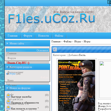
В
С
Главная
Форум
Новости
Файлы
Главная
»
Файлы
»
Игры
»
Игры
Меню сайта
Основное
Главная
Категория:
| Добавил:
Гость
Форум
D
o
o
m
-
C
i
t
y
.
R
U
:
)
Категории раздела
Файлы
Фотохостинг
Игры
[28]
Файлы
Кино
Музыка
Новое на форуме
Игры
Софт
(0)
Быстрые жалобы
Всё для uCoz
(0)
Правила и обязанности
Год выпус
Counter-Strike 1.6
Жанр:
Act
(0)
Как попасть в группу "
Разработч