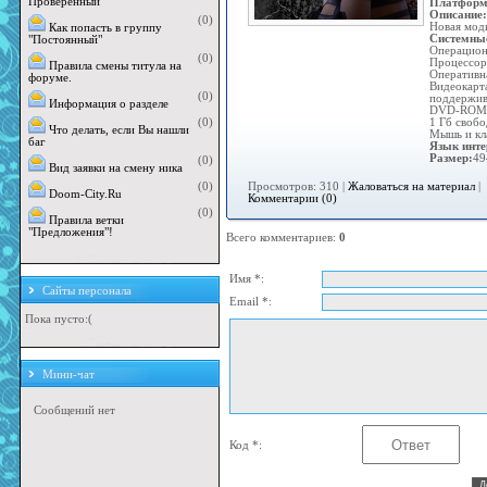
Проверенный"
Платформ
Описание:
(0)
Новая моди
Как попасть в группу
Системные
"Постоянный"
Операционн
(0)
Процессор
Правила смены титула на
Оперативна
форуме.
Видеокарта
(0)
поддержив
Информация о разделе
DVD-ROM 
(0)
1 Гб свобо
Что делать, если Вы нашли
Мышь и кл
баг
Язык инте
Размер:
49
(0)
Вид заявки на смену ника
Просмотров: 310 |
Жаловаться на материал
|
(0)
Doom-City.Ru
Комментарии (0)
(0)
Правила ветки
"Предложения"!
Всего комментариев
:
0
Имя *:
Сайты персонала
Email *:
Пока пусто:(
Мини-чат
Код *: