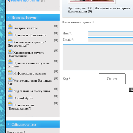
Разные программы
[5]
Просмотров: 338 |
Жаловаться на материал
|
Комментарии (0)
Новое на форуме
Всего комментариев
:
0
(0)
Быстрые жалобы
(0)
Имя *:
Правила и обязанности
Email *:
(0)
Как попасть в группу "
Проверенный"
(0)
Как попасть в группу
"Постоянный"
(0)
Правила смены титула на
форуме.
(0)
Информация о разделе
(0)
Код *:
Что делать, если Вы нашли
баг
(0)
Вид заявки на смену ника
(0)
Doom-City.Ru
(0)
Правила ветки
"Предложения"!
Сайты персонала
Пока пусто:(