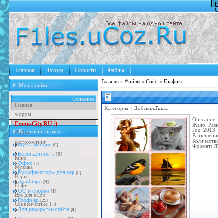
В
С
Главная
Форум
Новости
Файлы
Главная
»
Файлы
»
Софт
»
Графика
Меню сайта
Основное
Главная
Категория:
| Добавил:
Гость
Форум
Описание:
D
o
o
m
-
C
i
t
y
.
R
U
:
)
Жанр: Раз
Год: 2013
Категории раздела
Файлы
Разрешени
Количество
Фотохостинг
Мультимедия
[0]
Формат: J
Файлы
Безопастность
[0]
Кино
Офис
[0]
Музыка
Русификаторы для игр
[0]
Игры
Драйвера
[0]
Софт
ОС и сборки
[1]
Всё для uCoz
Графика
[29]
Counter-Strike 1.6
Для раскрутки сайта
[0]