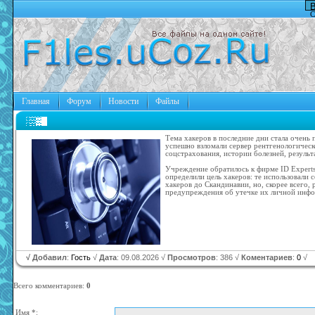
В
С
Главная
Форум
Новости
Файлы
Тема хакеров в последние дни стала очень
успешно взломали сервер рентгенологичес
соцстрахования, истории болезней, резуль
Учреждение обратилось к фирме ID Experts
определили цель хакеров: те использовали 
хакеров до Скандинавии, но, скорее всего, 
предупреждения об утечке их личной инф
√ Добавил
:
Гость
√
Дата
: 09.08.2026 √
Просмотров
: 386 √
Коментариев
:
0
√
Всего комментариев
:
0
Имя *: