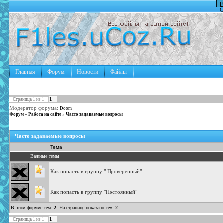
В
С
Главная
Форум
Новости
Файлы
1
Страница
1
из
1
Модератор форума:
Doom
Форум
»
Работа на сайте
»
Часто задаваемые вопросы
Часто задаваемые вопросы
Тема
Важные темы
Как попасть в группу " Проверенный"
Как попасть в группу "Постоянный"
В этом форуме тем:
2
. На странице показано тем:
2
.
1
Страница
1
из
1