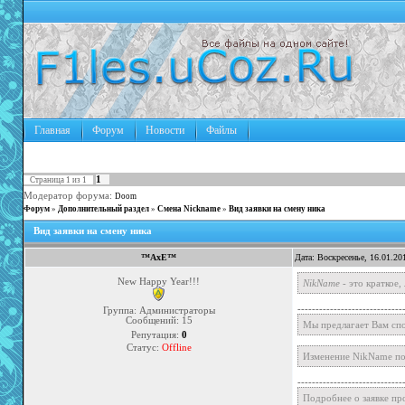
Главная
Форум
Новости
Файлы
1
Страница
1
из
1
Модератор форума:
Doom
Форум
»
Дополнительный раздел
»
Смена Nickname
»
Вид заявки на смену ника
Вид заявки на смену ника
™AxE™
Дата: Воскресенье, 16.01.20
New Happy Year!!!
NikName
- это краткое
-----------------------------
Группа: Администраторы
Сообщений:
15
Мы предлагает Вам спо
Репутация:
0
Статус:
Offline
Изменение NikName пов
-----------------------------
Подробнее о заявке пр