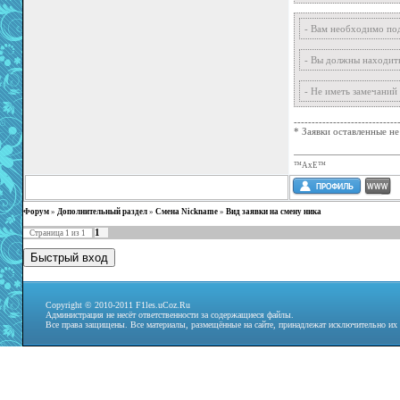
- Вам необходимо под
- Вы должны находить
- Не иметь замечаний
-----------------------------
* Заявки оставленные не
™AxE™
Форум
»
Дополнительный раздел
»
Смена Nickname
»
Вид заявки на смену ника
1
Страница
1
из
1
Copyright © 2010-2011 F1les.uCoz.Ru
Администрация не несёт ответственности за содержащиеся файлы.
Все права защищены. Все материалы, размещённые на сайте, принадлежат исключительно их