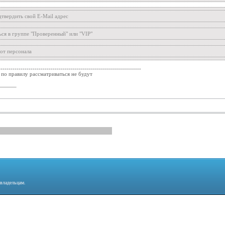
твердить свой E-Mail адрес
ся в группе "Проверенный" или "VIP"
 от персонала
-----------------------------------------------------------------------
 по правилу рассматриваться не будут
 владельцам.