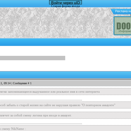
Войти через uID
Старая форма входа
11, 09:14 | Сообщение #
1
, легко запоминающееся выдуманное или реальное имя в сети интернета
-----------------------------------------------------------------------
соб забыть о старой жизни на сайте не нарушая правило "О повторном аккаунте"
лечет за собой смену логина при входе в аккаунт.
-----------------------------------------------------------------------
о смену NikName :