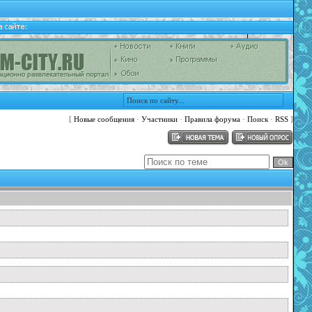
[
Новые сообщения
·
Участники
·
Правила форума
·
Поиск
·
RSS
]