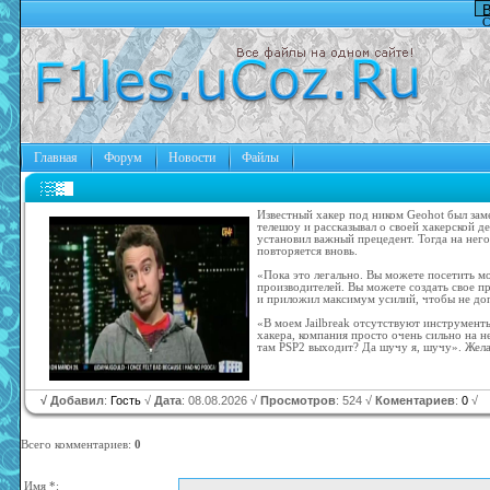
В
С
Главная
Форум
Новости
Файлы
Известный хакер под ником Geohot был зам
телешоу и рассказывал о своей хакерской 
установил важный прецедент. Тогда на него
повторяется вновь.
«Пока это легально. Вы можете посетить мо
производителей. Вы можете создать свое пр
и приложил максимум усилий, чтобы не доп
«В моем Jailbreak отсутствуют инструменты
хакера, компания просто очень сильно на не
там PSP2 выходит? Да шучу я, шучу». Жел
√ Добавил
:
Гость
√
Дата
: 08.08.2026 √
Просмотров
: 524 √
Коментариев
:
0
√
Всего комментариев
:
0
Имя *: