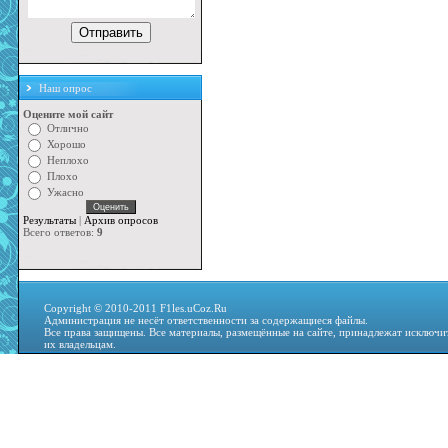
Наш опрос
Оцените мой сайт
Отлично
Хорошо
Неплохо
Плохо
Ужасно
Результаты
|
Архив опросов
Всего ответов:
9
Copyright © 2010-2011 F1les.uCoz.Ru
Администрация не несёт ответственности за содержащиеся файлы.
Все права защищены. Все материалы, размещённые на сайте, принадлежат исключи
их владельцам.