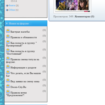
CS 1.6
Книги
[3]
Обои
[1]
Просмотров: 349 |
Комментарии (0)
Новое на форуме
(0)
Быстрые жалобы
(0)
Правила и обязанности
(0)
Как попасть в группу "
Проверенный"
(0)
Как попасть в группу
"Постоянный"
(0)
Правила смены титула на
форуме.
(0)
Информация о разделе
(0)
Что делать, если Вы нашли
баг
(0)
Вид заявки на смену ника
(0)
Doom-City.Ru
(0)
Правила ветки
"Предложения"!