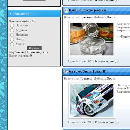
Живые фотографии
Наш опрос
Категория:
Графика
| Добавил:
Doom
Оцените мой сайт
Количест
Отлично
Разрешени
Хорошо
Формат: 
Неплохо
> >Прият
Плохо
Ужасно
Результаты
|
Архив опросов
Всего ответов:
9
Просмотров: 323 |
Комментарии (0)
Автомобили [part II]
Категория:
Графика
| Добавил:
Doom
Обои для
Кол-во:1
Разрешен
Просмотров: 293 |
Комментарии (0)