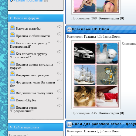
Разные программы
[5]
Новое на форуме
Просмотров: 369 |
Комментарии (0)
(0)
Быстрые жалобы
Красивые HD Обои
(0)
Правила и обязанности
Категория:
Графика
| Добавил:
Doom
(0)
Как попасть в группу "
Описание
Проверенный"
(0)
Как попасть в группу
"Постоянный"
(0)
Правила смены титула на
форуме.
(0)
Информация о разделе
(0)
Что делать, если Вы нашли
баг
(0)
Вид заявки на смену ника
(0)
Doom-City.Ru
(0)
Правила ветки
"Предложения"!
Просмотров: 335 |
Комментарии (0)
Обои для рабочего стола - Деву
Сайты персонала
Категория:
Графика
| Добавил:
Doom
Пока пусто:(