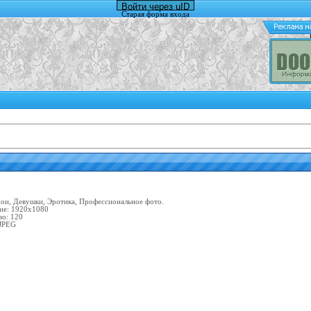
Войти через uID
Старая форма входа
3
ои, Девушки, Эротика, Профессиональное фото.
ие: 1920х1080
во: 120
JPEG