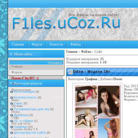
Главная
Форум
Новости
Файлы
Главная
»
Файлы
» Софт
Меню сайта
В разделе материалов
:
35
Показано материалов
:
1-10
Основное
Главная
Обои - Модели 18+
Форум
D
o
o
m
-
C
i
t
y
.
R
U
:
)
Категория:
Графика
| Добавил:
Doom
Категории раздела
Файлы
Год: 201
Фотохостинг
Жанр: Об
Мультимедия
[0]
Разрешен
Файлы
Количест
Безопастность
[0]
Кино
Формат: 
Офис
[0]
Музыка
Русификаторы для игр
[0]
Игры
Драйвера
[0]
Софт
ОС и сборки
[1]
Всё для uCoz
Графика
[29]
Counter-Strike 1.6
Для раскрутки сайта
[0]