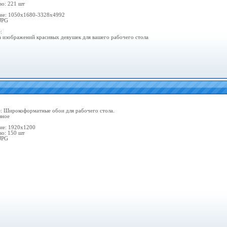
во: 221 шт
3
ие: 1050x1680-3328x4992
JPG
:
 изображений красивых девушек для вашего рабочего стола
: Широкоформатные обои для рабочего стола.
зное
3
ие: 1920х1200
во: 150 шт
JPG