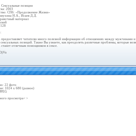
: Сексуальные позиции
ска: 2003
ство: СПб: «Продолжение Жизни»
амухина Н.А., Исаев Д.Д.
равочный материал
сский
 128
:
а предоставляет читателю много полезной информации об отношениях между мужчинами и
 сексуальных позиций. Также Вы узнаете, как преодолеть различные проблемы, которые возн
а станет отличным помощником в сексе.
DjVu
во: 22 фото
ие: 1024 х 680 (разное)
JPEG
ного просмотра< >