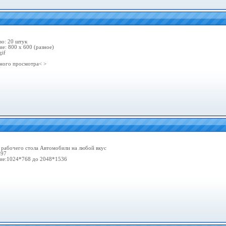
во: 20 штук
е: 800 х 600 (разное)
gif
ного просмотра< >
 рабочего стола Автомобили на любой вкус
097
ие:1024*768 до 2048*1536