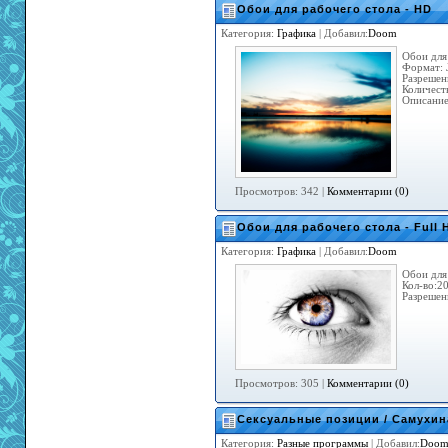
Обои для рабочего стола - HD
Категория:
Графика
| Добавил:
Doom
Обои для
Формат: 
Разрешен
Количест
Описание
Просмотров: 342 |
Комментарии (0)
Обои для рабочего стола - Full 
Категория:
Графика
| Добавил:
Doom
Обои для
Кол-во:2
Разрешен
Просмотров: 305 |
Комментарии (0)
Сексуальные позиции / Самухина 
Категория:
Разные программы
| Добавил:
Doo