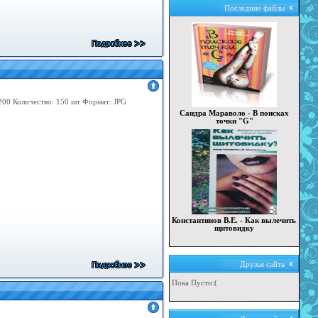
Последние файлы
200 Количество: 150 шт Формат: JPG
Сандра Мараволо - В поисках
точки "G"
Константинов В.Е. - Как вылечить
щитовидку
Друзья сайта
Пока Пусто:(