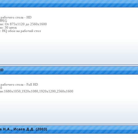
 рабочего стола - HD
JPEG
ие: От 875x1120 до 2560х1600
во: 30 штук
: HQ обои на рабочий стол
HD
 рабочего стола - Full HD
00
ие:1680х1050,1920х1080,1920х1200,2560х1600
Н.А., Исаев Д.Д. (2003)
m