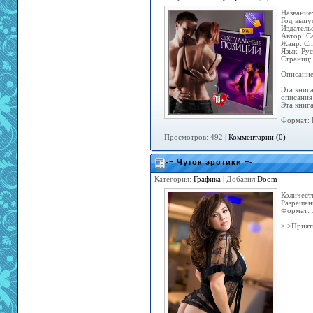
Название
Год выпу
Издатель
Автор: С
Жанр: Сп
Язык: Ру
Страниц:
Описание
Эта книг
описания
Эта книг
Формат: 
Просмотров: 492 |
Комментарии (0)
-= Чуток эротики =-
Категория:
Графика
| Добавил:
Doom
Количест
Разрешен
Формат: 
> >Прият