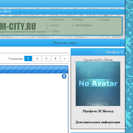
Профиль
1
2
3
4
»
Страницы
:
Здравствуйте:
Гость
|
Профиль
|
ЛС
|
Выход
|
Дополнительная информация