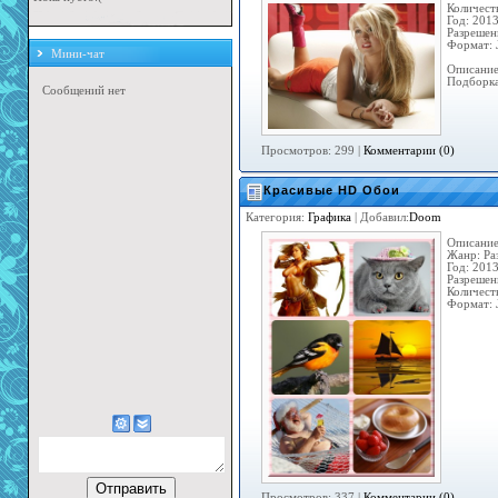
Количест
Год: 201
Разрешен
Формат: 
Мини-чат
Описание
Подборка
Просмотров: 299 |
Комментарии (0)
Красивые HD Обои
Категория:
Графика
| Добавил:
Doom
Описание
Жанр: Ра
Год: 201
Разрешен
Количест
Формат: 
Просмотров: 337 |
Комментарии (0)