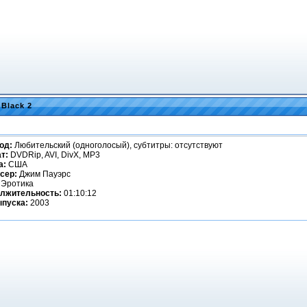
Black 2
од:
Любительский (одноголосый), cубтитры: отсутствуют
т:
DVDRip, AVI, DivX, MP3
а:
США
сер:
Джим Пауэрс
Эротика
лжительность:
01:10:12
ыпуска:
2003