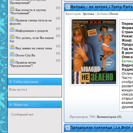
Проверенный"
Молодо - не зелено / Teeny Party
(0)
Как попасть в группу
"Постоянный"
Категория:
Эротика
| Добавил:
Doom
(0)
Правила смены титула на
Перев
форуме.
Форма
(0)
Информация о разделе
Стран
Режис
(0)
Что делать, если Вы нашли
Жанр:
баг
Продо
(0)
Год в
Вид заявки на смену ника
В рол
(0)
Doom-City.Ru
Описа
(0)
Белинд
Правила ветки
Видео
"Предложения"!
Аудио
Отличи
Часто 
отобра
Сайты персонала
развит
Пока пусто:(
конце
сексуа
открыт
взаимо
Мини-чат
душев
Просмотров: 704 |
Комментарии (0)
Прекрасная пленница / La Belle 