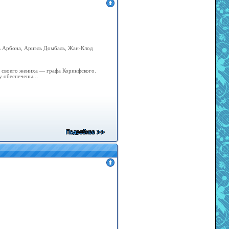
ь Арбона, Ариэль Домбаль, Жан-Клод
лле своего жениха — графа Коринфского.
ему обеспечены…