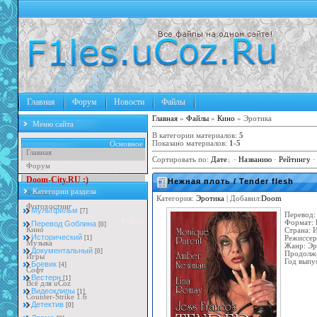
Главная
Форум
Новости
Файлы
Главная
»
Файлы
»
Кино
» Эротика
Меню сайта
В категории материалов
:
5
Показано материалов
:
1-5
Основное
Главная
Сортировать по
:
Дате
·
Названию
·
Рейтингу
Форум
D
o
o
m
-
C
i
t
y
.
R
U
:
)
Нежная плоть / Tender flesh
Категории раздела
Файлы
Категория:
Эротика
| Добавил:
Doom
Фотохостинг
Мультфильм
[7]
Перевод:
Файлы
Формат: 
Перевод Goблина
[0]
Кино
Страна: 
Исторический
Режиссер
[1]
Музыка
Жанр: Эр
Документальный
[0]
Продолжи
Игры
Год выпу
Боевик
[4]
Софт
Вестерн
[1]
Всё для uCoz
Видеоклипы
[1]
Counter-Strike 1.6
Детектив
[0]