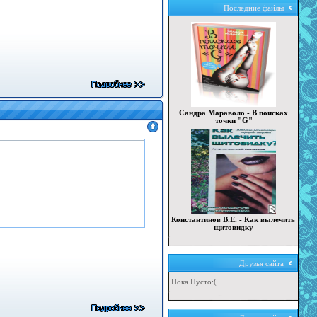
Последние файлы
Сандра Мараволо - В поисках
точки "G"
Константинов В.Е. - Как вылечить
щитовидку
Друзья сайта
Пока Пусто:(