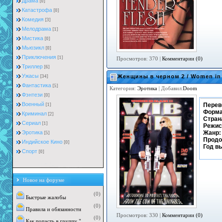
Драма
[0]
Катастрофа
[0]
Комедия
[3]
Мелодрама
[1]
Мистика
[0]
Мьюзикл
[0]
Приключения
[1]
Просмотров: 370 |
Комментарии (0)
Триллер
[6]
Ужасы
Женщины в черном 2 / Women in 
[34]
Фантастика
[5]
Категория:
Эротика
| Добавил:
Doom
Фэнтези
[0]
Военный
Перев
[1]
Форма
Криминал
[2]
Стран
Сериал
[1]
Режис
Жанр:
Эротика
[5]
Продо
Индийское Кино
[0]
Год в
Cпорт
[0]
Новое на форуме
(0)
Быстрые жалобы
(0)
Правила и обязанности
Просмотров: 330 |
Комментарии (0)
(0)
Как попасть в группу "