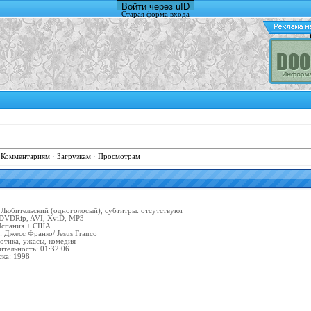
Войти через uID
Старая форма входа
·
Комментариям
·
Загрузкам
·
Просмотрам
 Любительский (одноголосый), cубтитры: отсутствуют
DVDRip, AVI, XviD, MP3
Испания + США
: Джесс Франко/ Jesus Franco
отика, ужасы, комедия
тельность: 01:32:06
ска: 1998