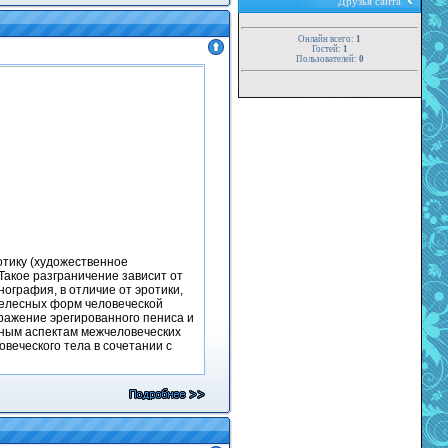
Друзья сайта
Онлайн всего:
1
Гостей:
1
Пользователей:
0
отику (художественное
Такое разграничение зависит от
нография, в отличие от эротики,
телесных форм человеческой
ражение эрегированного пениса и
нным аспектам межчеловеческих
веческого тела в сочетании с