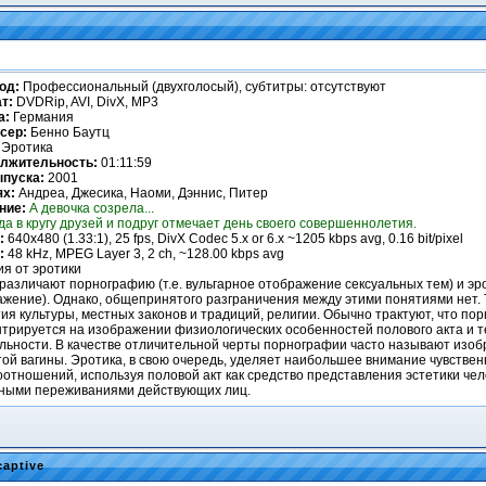
од:
Профессиональный (двухголосый), cубтитры: отсутствуют
т:
DVDRip, AVI, DivX, MP3
а:
Германия
сер:
Бенно Баутц
Эротика
лжительность:
01:11:59
ыпуска:
2001
ях:
Андреа, Джесика, Наоми, Дэннис, Питер
ние:
А девочка созрела...
а в кругу друзей и подруг отмечает день своего совершеннолетия.
:
640x480 (1.33:1), 25 fps, DivX Codec 5.x or 6.x ~1205 kbps avg, 0.16 bit/pixel
:
48 kHz, MPEG Layer 3, 2 ch, ~128.00 kbps avg
я от эротики
различают порнографию (т.е. вульгарное отображение сексуальных тем) и эр
жение). Однако, общепринятого разграничения между этими понятиями нет. 
ия культуры, местных законов и традиций, религии. Обычно трактуют, что пор
нтрируется на изображении физиологических особенностей полового акта и 
льности. В качестве отличительной черты порнографии часто называют изоб
ой вагины. Эротика, в свою очередь, уделяет наибольшее внимание чувстве
отношений, используя половой акт как средство представления эстетики чело
ными переживаниями действующих лиц.
captive