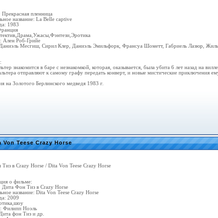
: Прекрасная пленница
ное название: La Belle captive
да: 1983
Франция
тектив,Драма,Ужасы,Фэнтези,Эротика
: Ален Роб-Грийе
 Даниэль Месгиш, Сирил Клер, Даниэль Эмильфорк, Франсуа Шометт, Габриель Лазюр, Жил
:
ьтер знакомится в баре с незнакомкой, которая, оказывается, была убита 6 лет назад на ви
альтера отправляют к самому графу передать конверт, и новые мистические приключения 
я на Золотого Берлинского медведя 1983 г.
a Von Teese Crazy Horse
Тиз в Crazy Horse / Dita Von Teese Crazy Horse
ия о фильме:
: Дита Фон Тиз в Crazy Horse
ное название: Dita Von Teese Crazy Horse
да: 2009
отика,шоу
: Филипп Ноэль
Дита фон Тиз и др.