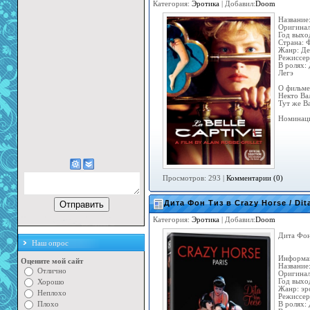
Категория:
Эротика
| Добавил:
Doom
Название
Оригиналь
Год выхо
Страна: 
Жанр: Де
Режиссер
В ролях:
Легэ
О фильме
Некто Вал
Тут же В
Номинаци
Просмотров: 293 |
Комментарии (0)
Дита Фон Тиз в Crazy Horse / Dit
Категория:
Эротика
| Добавил:
Doom
Дита Фон 
Наш опрос
Информац
Оцените мой сайт
Название
Отлично
Оригиналь
Год выхо
Хорошо
Жанр: эр
Неплохо
Режиссер
Плохо
В ролях: 