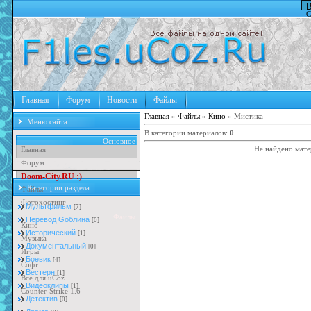
В
С
Главная
Форум
Новости
Файлы
Главная
»
Файлы
»
Кино
» Мистика
Меню сайта
В категории материалов
:
0
Основное
Главная
Не найдено мате
Форум
D
o
o
m
-
C
i
t
y
.
R
U
:
)
Категории раздела
Файлы
Фотохостинг
Мультфильм
[7]
Файлы
Перевод Goблина
[0]
Кино
Исторический
[1]
Музыка
Документальный
[0]
Игры
Боевик
[4]
Софт
Вестерн
[1]
Всё для uCoz
Видеоклипы
[1]
Counter-Strike 1.6
Детектив
[0]