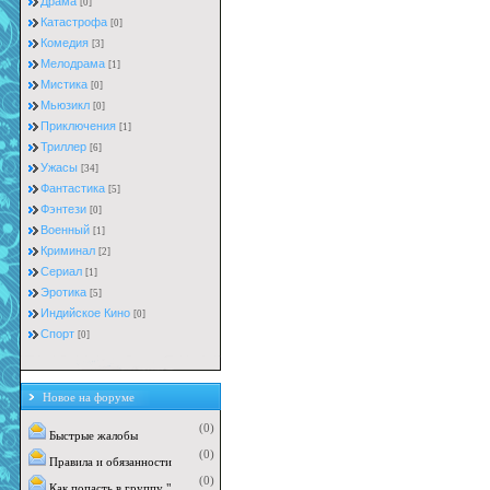
Драма
[0]
Катастрофа
[0]
Комедия
[3]
Мелодрама
[1]
Мистика
[0]
Мьюзикл
[0]
Приключения
[1]
Триллер
[6]
Ужасы
[34]
Фантастика
[5]
Фэнтези
[0]
Военный
[1]
Криминал
[2]
Сериал
[1]
Эротика
[5]
Индийское Кино
[0]
Cпорт
[0]
Новое на форуме
(0)
Быстрые жалобы
(0)
Правила и обязанности
(0)
Как попасть в группу "