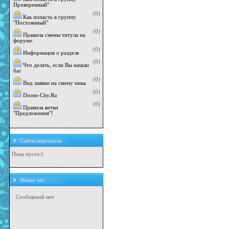
Проверенный"
(0)
Как попасть в группу
"Постоянный"
(0)
Правила смены титула на
форуме.
(0)
Информация о разделе
(0)
Что делать, если Вы нашли
баг
(0)
Вид заявки на смену ника
(0)
Doom-City.Ru
(0)
Правила ветки
"Предложения"!
Сайты персонала
Пока пусто:(
Мини-чат