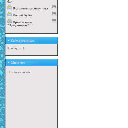
баг
(0)
Вид заявки на смену ника
(0)
Doom-City.Ru
(0)
Правила ветки
"Предложения"!
Сайты персонала
Пока пусто:(
Мини-чат