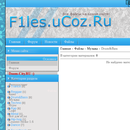
В
С
Главная
Форум
Новости
Файлы
Главная
»
Файлы
»
Музыка
» Drum&Bass
Меню сайта
В категории материалов
:
0
Основное
Главная
Не найдено мате
Форум
D
o
o
m
-
C
i
t
y
.
R
U
:
)
Категории раздела
Файлы
Фотохостинг
Trance
[0]
Файлы
Reggae
[1]
Кино
Drum&Bass
[0]
Музыка
Techno
[0]
Игры
Rap
[6]
Софт
Metal
[1]
Всё для uCoz
Hip-hop
[1]
Counter-Strike 1.6
Dance
[7]