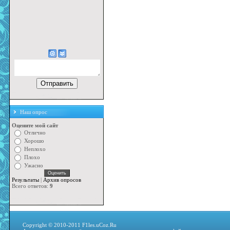
Наш опрос
Оцените мой сайт
Отлично
Хорошо
Неплохо
Плохо
Ужасно
Результаты
|
Архив опросов
Всего ответов:
9
Copyright © 2010-2011 F1les.uCoz.Ru