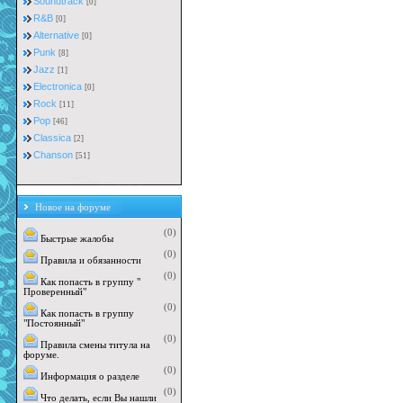
Soundtrack
[0]
R&B
[0]
Alternative
[0]
Punk
[8]
Jazz
[1]
Electronica
[0]
Rock
[11]
Pop
[46]
Classica
[2]
Chanson
[51]
Новое на форуме
(0)
Быстрые жалобы
(0)
Правила и обязанности
(0)
Как попасть в группу "
Проверенный"
(0)
Как попасть в группу
"Постоянный"
(0)
Правила смены титула на
форуме.
(0)
Информация о разделе
(0)
Что делать, если Вы нашли