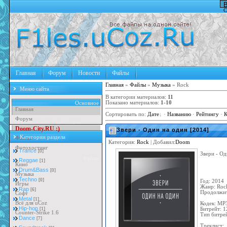
В
С
Главная
Форум
Новости
Файлы
Главная
»
Файлы
»
Музыка
» Rock
Меню сайта
В категории материалов
:
11
Показано материалов
:
1-10
Основное
Главная
Сортировать по
:
Дате
·
Названию
·
Рейтингу
·
К
Форум
D
o
o
m
-
C
i
t
y
.
R
U
:
)
Звери - Один на один [2014]
Категории раздела
Файлы
Категория:
Rock
| Добавил:
Doom
Фотохостинг
Trance
[0]
Звери - Од
Файлы
Reggae
[1]
Кино
Drum&Bass
[0]
Музыка
Techno
[0]
Год: 2014
Игры
Жанр: Roc
Rap
[6]
Продолжит
Софт
Metal
[1]
Всё для uCoz
Кодек: MP
Hip-hop
Битрейт: 1
[1]
Counter-Strike 1.6
Тип битре
Dance
[7]
Треклист: