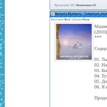
Просмотров: 325 |
Комментарии (0)
Машина Времени - Туманные пол
Категория:
Rock
| Добавил:
Doom
Машин
(2010
***
Содер
01. Ты
02. Н
03. Б
04. Т
05. Д
06. Я
Продо