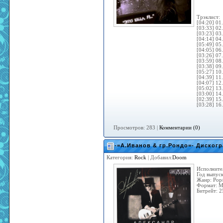
Tрэклист:
[04:20] 01
[03:33] 02
[03:23] 03
[04:14] 04
[05:49] 05
[04:05] 06
[03:26] 07
[03:59] 08
[03:38] 09
[05:27] 10
[04:39] 11
[04:07] 12
[05:02] 13
[03:00] 14
[02:39] 15
[03:28] 16
Просмотров: 283 |
Комментарии (0)
-=А.Иванов & гр.Рондо=- Диског
Категория:
Rock
| Добавил:
Doom
Исполните
Год выпуск
Жанр: Pop
Формат: 
Битрейт: 2