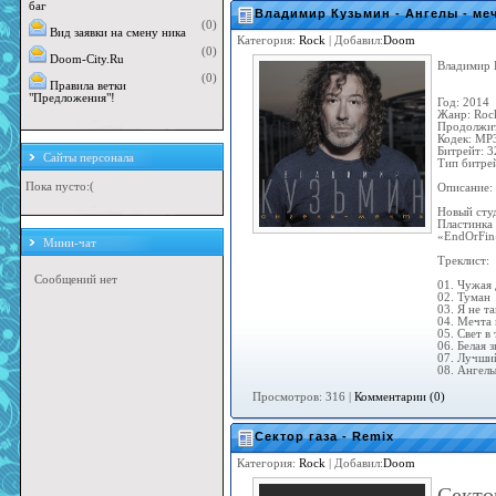
баг
Владимир Кузьмин - Ангелы - ме
(0)
Вид заявки на смену ника
Категория:
Rock
| Добавил:
Doom
(0)
Doom-City.Ru
Владимир К
(0)
Правила ветки
"Предложения"!
Год: 2014
Жанр: Roc
Продолжит
Кодек: MP
Битрейт: 3
Сайты персонала
Тип битре
Пока пусто:(
Описание:
Новый сту
Пластинка 
«EndOrFin
Мини-чат
Треклист:
01. Чужая 
02. Туман
03. Я не т
04. Мечта 
05. Свет в
06. Белая з
07. Лучши
08. Ангел
Просмотров: 316 |
Комментарии (0)
Сектор газа - Remix
Категория:
Rock
| Добавил:
Doom
Секто