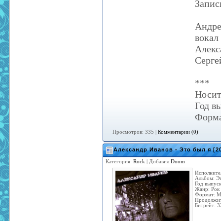
Записи
Андре
вокал
Алекс
Серге
***
Носит
Год в
Форма
Просмотров: 335 |
Комментарии (0)
Александр Иванов - Это был я [2
Категория:
Rock
| Добавил:
Doom
Исполните
Альбом: Эт
Год выпуск
Жанр: Рок
Формат: 
Продолжит
Битрейт: 3