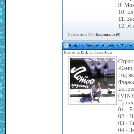
9. Мо
10. Б
11. З
12. Я
Просмотров: 356 |
Комментарии (0)
Андрей Сапунов и Группа "Лотос
Категория:
Rock
| Добавил:
Doom
Стран
Жанр:
Год в
Форма
Битрей
(VIN
Трэкл
01 - 
02 - 
03 - 
04 - З