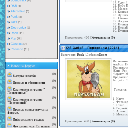
Soundtrack
[0]
01. Один 
02. Небо 
R&B
[0]
03. Молод
Alternative
[0]
04. Клятвы
05. Лучше
Punk
[8]
06. Облак
07. Джуль
Jazz
[1]
08. Птенец
Electronica
09. Незнай
[0]
10. Птенец
Rock
[11]
Просмотров: 460 |
Комментарии (0)
Pop
[46]
Classica
[2]
Х*й Забей - Переспели [2014]
Chanson
[51]
Категория:
Rock
| Добавил:
Doom
Исполните
Альбом: П
Новое на форуме
Год выпуск
Жанр: Рок
Формат: 
(0)
Быстрые жалобы
Продолжит
Битрейт: 3
(0)
Правила и обязанности
(0)
Tрэклист:
Как попасть в группу "
Проверенный"
(0)
1. Настя
Как попасть в группу
2. Фотока
"Постоянный"
3. Говно
(0)
4. Верный
Правила смены титула на
5. Армия
форуме.
6. Механи
(0)
Информация о разделе
Просмотров: 498 |
Комментарии (0)
(0)
Что делать, если Вы нашли