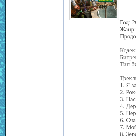
Год: 
Жанр:
Продо
Кодек
Битрей
Тип б
Трекл
1. Я з
2. Рок
3. На
4. Де
5. Не
6. Сч
7. Мо
8. Зер