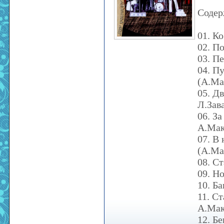
Содер
01. К
02. П
03. П
04. П
(А.Ма
05. Д
Л.Зав
06. За
А.Мак
07. В
(А.Ма
08. С
09. Н
10. Б
11. С
А.Мак
12. Б