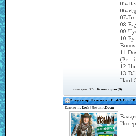
05-Пе
06-Яд
07-Го
08-Ед
09-Чу
10-Ру
Bonus
11-Dus
(Prod
12-Hm
13-DJ
Hard 
Просмотров: 324 |
Комментарии (0)
Владимир Кузьмин - EndOrFin C
Категория:
Rock
| Добавил:
Doom
Влади
Интер