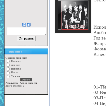
Испол
Альбо
Год в
Жанр:
Форма
Наш опрос
Качес
Оцените мой сайт
Отлично
Хорошо
Неплохо
Плохо
Ужасно
Результаты
|
Архив опросов
01-Тё
Всего ответов:
9
02-Вд
03-Пл
04-Ви